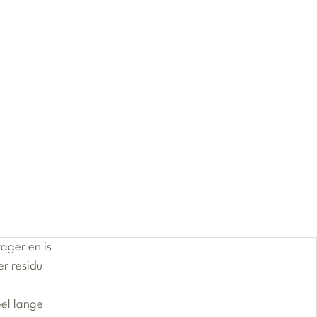
ager en is
r residu
eel lange