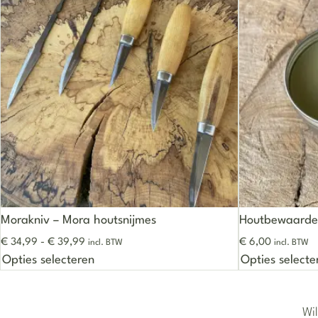
Morakniv – Mora houtsnijmes
Houtbewaarde
Prijsklasse: € 34,99 tot € 39,99
€
34,99
-
€
39,99
€
6,00
incl. BTW
incl. BTW
Dit product heeft meerdere variaties. Dez
Opties selecteren
Opties selecte
Wil