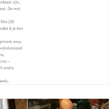
nbaar zijn,
aat. De rest
 film (30
odat ik je kan
priced, easy
evolutionized
ms,
cron –
it and a
owels.