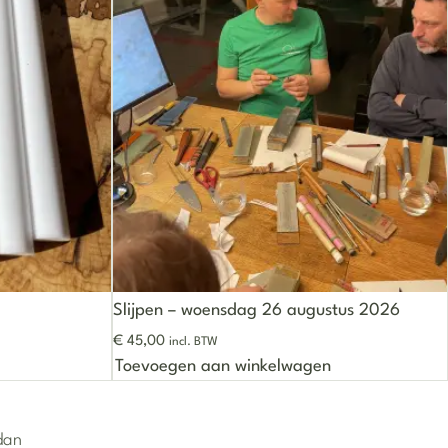
Slijpen – woensdag 26 augustus 2026
€
45,00
incl. BTW
kozen worden op de productpagina
 heeft meerdere variaties. Deze optie kan gekozen worden op
Toevoegen aan winkelwagen
 dan