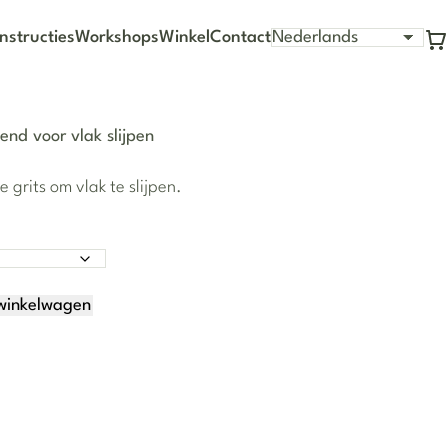
nstructies
Workshops
Winkel
Contact
Wi
vend voor vlak slijpen
 grits om vlak te slijpen.
winkelwagen
oor vlak slijpen aantal