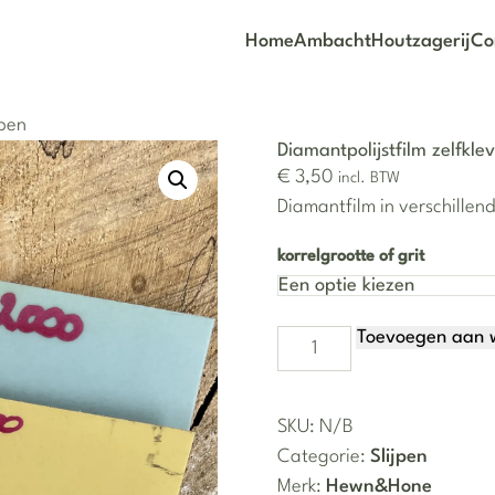
Home
Ambacht
Houtzagerij
Co
jpen
Diamantpolijstfilm zelfkle
€
3,50
incl. BTW
Diamantfilm in verschillende
korrelgrootte of grit
Toevoegen aan 
Diamantpolijstfilm zelfklevend v
SKU:
N/B
Categorie:
Slijpen
Merk:
Hewn&Hone