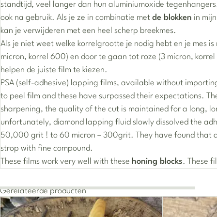
standtijd, veel langer dan hun aluminiumoxide tegenhangers.
ook na gebruik. Als je ze in combinatie met
de blokken
in mijn
kan je verwijderen met een heel scherp breekmes.
Als je niet weet welke korrelgrootte je nodig hebt en je mes 
micron, korrel 600) en door te gaan tot roze (3 micron, korre
helpen de juiste film te kiezen.
PSA (self-adhesive) lapping films, available without importi
to peel film and these have surpassed their expectations. Th
sharpening, the quality of the cut is maintained for a long, l
unfortunately, diamond lapping fluid slowly dissolved the ad
50,000 grit ! to 60 micron – 300grit. They have found that 
strop with fine compound.
These films work very well with these
honing blocks
. These f
Gerelateerde producten