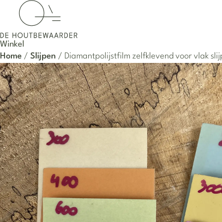
Winkel
Home
/
Slijpen
/ Diamantpolijstfilm zelfklevend voor vlak sli