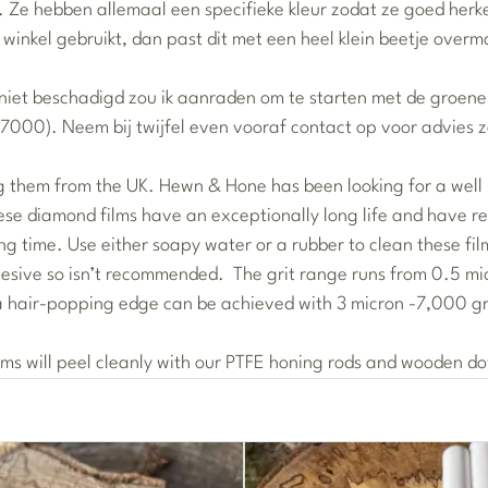
 Ze hebben allemaal een specifieke kleur zodat ze goed herke
 winkel gebruikt, dan past dit met een heel klein beetje overm
is niet beschadigd zou ik aanraden om te starten met de groene
l 7000). Neem bij twijfel even vooraf contact op voor advies z
ng them from the UK. Hewn & Hone has been looking for a well 
ese diamond films have an exceptionally long life and have r
ong time. Use either soapy water or a rubber to clean these fil
hesive so isn’t recommended. The grit range runs from 0.5 mi
a hair-popping edge can be achieved with 3 micron -7,000 gr
ilms will peel cleanly with our PTFE honing rods and wooden d