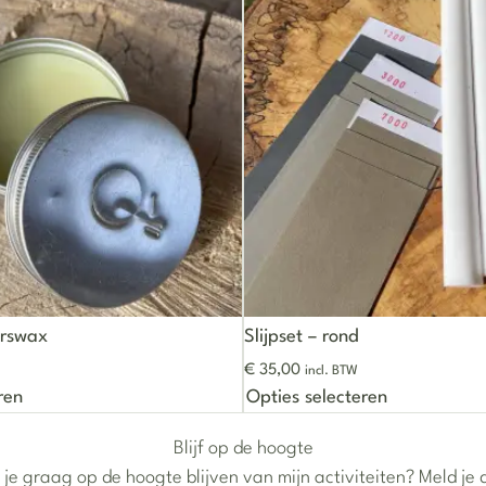
rswax
Slijpset – rond
€
35,00
incl. BTW
e optie kan gekozen worden op de productpagina
Dit product heeft meerdere variaties. Deze optie kan ge
Dit product
ren
Opties selecteren
Blijf op de hoogte
 je graag op de hoogte blijven van mijn activiteiten? Meld je