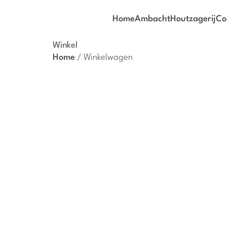
Home
Ambacht
Houtzagerij
Co
Winkel
Home
/ Winkelwagen