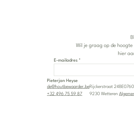
B
Wil je graag op de hoogte 
hier aa
E-mailadres
*
Pieterjan Heyse
de@houtbewaarder.be
Rijckerstraat 24
BE0760
+32 496 75 59 87
9230 Wetteren
Algeme