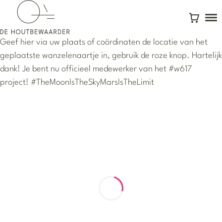
To
Winkelw
Geef hier via uw plaats of coördinaten de locatie van het
geplaatste wanzelenaartje in, gebruik de roze knop. Hartelijk
dank! Je bent nu officieel medewerker van het #w617
project! #TheMoonIsTheSkyMarsIsTheLimit