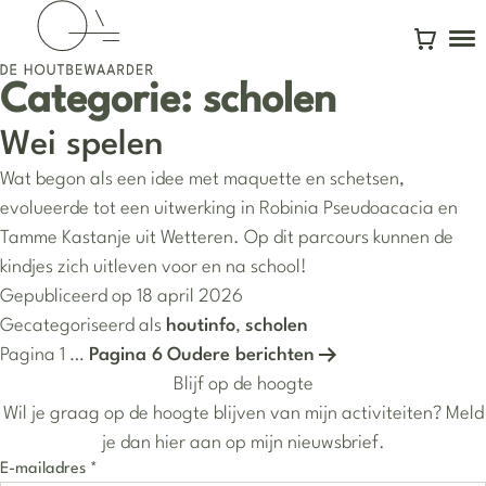
To
Winkelw
Categorie:
scholen
Wei spelen
Wat begon als een idee met maquette en schetsen,
evolueerde tot een uitwerking in Robinia Pseudoacacia en
Tamme Kastanje uit Wetteren. Op dit parcours kunnen de
kindjes zich uitleven voor en na school!
Gepubliceerd op
18 april 2026
Gecategoriseerd als
houtinfo
,
scholen
Berichten paginering
Pagina 1
…
Pagina 6
Oudere
berichten
Blijf op de hoogte
Wil je graag op de hoogte blijven van mijn activiteiten? Meld
je dan hier aan op mijn nieuwsbrief.
E-mailadres
*